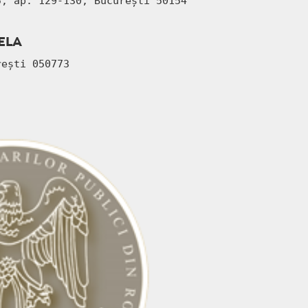
5, ap. 129-130, București 50154
ELA
rești 050773