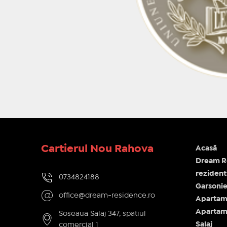
Cartierul Nou Rahova
Acasă
Dream R
rezidenti
0734824188
Garsonie
office@dream-residence.ro
Apartame
Apartam
Soseaua Salaj 347, spatiul
Salaj
comercial 1