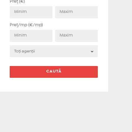
Preț (€)
Preț/mp (€/mp)