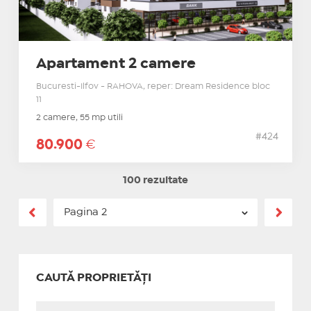
Apartament 2 camere
Bucuresti-Ilfov - RAHOVA, reper: Dream Residence bloc
11
2 camere, 55 mp utili
#424
80.900
€
100 rezultate
CAUTĂ PROPRIETĂȚI