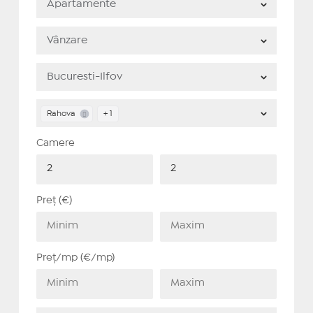
Rahova
+ 1
Camere
Preț (€)
Preț/mp (€/mp)