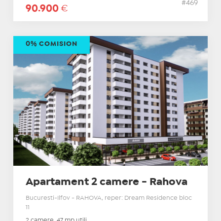
#469
90.900
€
0% COMISION
Apartament 2 camere - Rahova
Bucuresti-Ilfov - RAHOVA, reper: Dream Residence bloc
11
2 camere, 47 mp utili