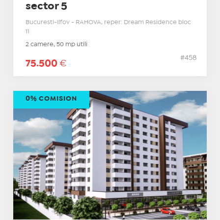
sector 5
Bucuresti-Ilfov - RAHOVA, reper: Dream Residence bloc
11
2 camere, 50 mp utili
#458
75.500
€
0% COMISION