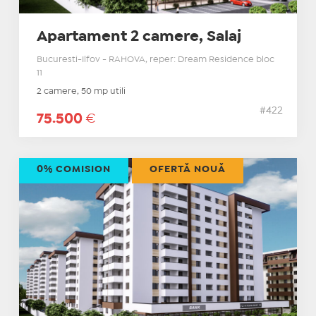
Apartament 2 camere, Salaj
Bucuresti-Ilfov - RAHOVA, reper: Dream Residence bloc
11
2 camere, 50 mp utili
#422
75.500
€
0% COMISION
OFERTĂ NOUĂ