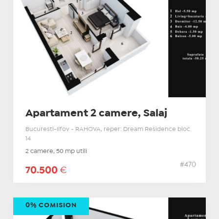
Apartament 2 camere, Salaj
Bucuresti-Ilfov - RAHOVA, reper: Dream Residence bloc
14
2 camere, 50 mp utili
#470
70.500
€
0% COMISION