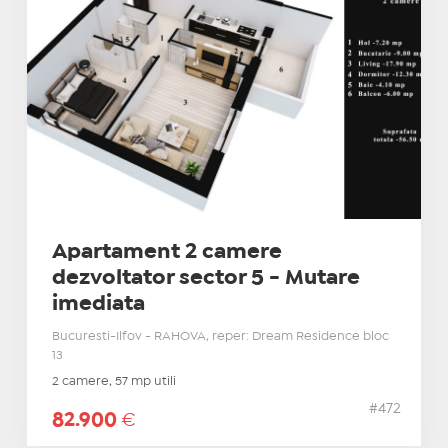
Apartament 2 camere
dezvoltator sector 5 - Mutare
imediata
Bucuresti-Ilfov - RAHOVA, reper: Dream Residence bloc
13
2 camere, 57 mp utili
#472
82.900
€