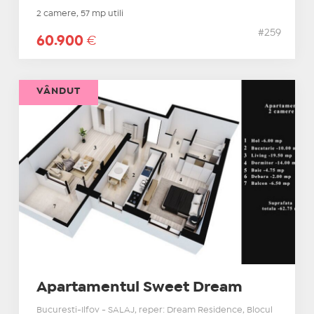
2 camere, 57 mp utili
#259
60.900
€
VÂNDUT
Apartamentul Sweet Dream
Bucuresti-Ilfov - SALAJ, reper: Dream Residence, Blocul