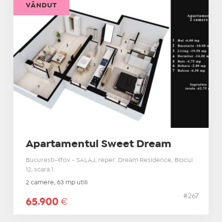
VÂNDUT
Apartamentul Sweet Dream
Bucuresti-Ilfov - SALAJ, reper: Dream Residence, Blocul
12, scara 1
2 camere, 63 mp utili
#267
65.900
€