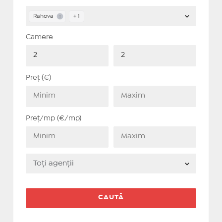
Rahova
+ 1
Camere
Preț (€)
Preț/mp (€/mp)