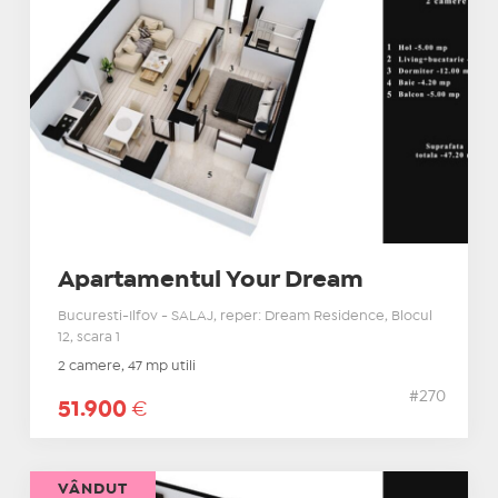
Apartamentul Your Dream
Bucuresti-Ilfov - SALAJ, reper: Dream Residence, Blocul
12, scara 1
2 camere, 47 mp utili
#270
51.900
€
VÂNDUT