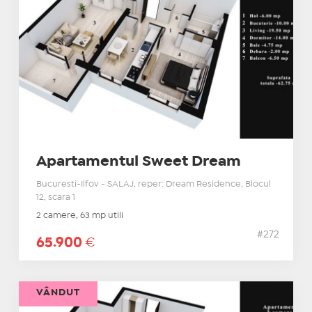
Apartamentul Sweet Dream
Bucuresti-Ilfov - SALAJ, reper: Dream Residence, Blocul
12, scara 1
2 camere, 63 mp utili
#272
65.900
€
VÂNDUT