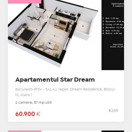
Apartamentul Star Dream
Bucuresti-Ilfov - SALAJ, reper: Dream Residence, Blocul
12, scara 1
2 camere, 57 mp utili
#269
60.900
€