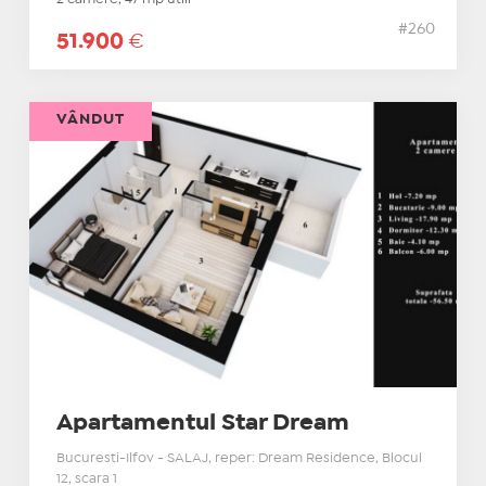
#260
51.900
€
VÂNDUT
Apartamentul Star Dream
Bucuresti-Ilfov - SALAJ, reper: Dream Residence, Blocul
12, scara 1