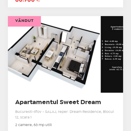
VÂNDUT
Apartamentul Sweet Dream
Bucuresti-Ilfov - SALAJ, reper: Dream Residence, Blocul
12, scara 1
2 camere, 63 mp utili