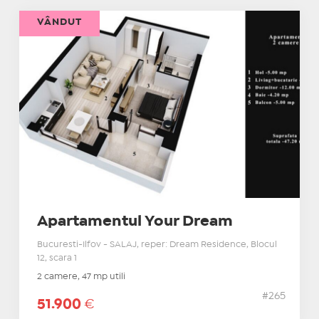
VÂNDUT
Apartamentul Your Dream
Bucuresti-Ilfov - SALAJ, reper: Dream Residence, Blocul
12, scara 1
2 camere, 47 mp utili
#265
51.900
€