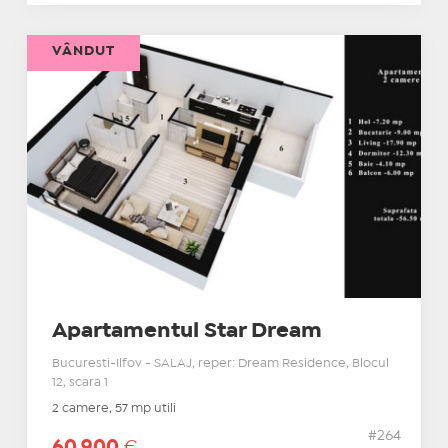
VÂNDUT
Apartamentul Star Dream
Bucuresti-Ilfov - SALAJ, reper: Dream Residence, Blocul
12, scara 1
2 camere, 57 mp utili
#264
60.900
€