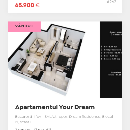
#262
65.900
€
VÂNDUT
Apartamentul Your Dream
Bucuresti-Ilfov - SALAJ, reper: Dream Residence, Blocul
12, scara 1
2 camere, 47 mp utili